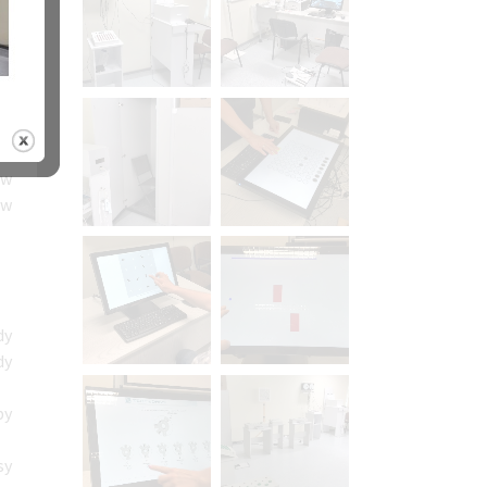
i,
ch
 w
 w
dy
dy
by
sy