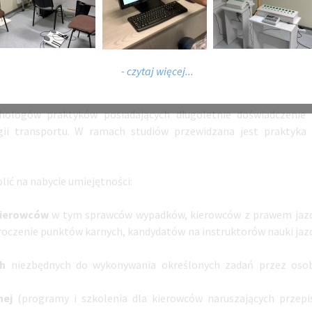
stwa w ruchu drogowym.
su
psychologii pracy, psychologii klinicznej, psychologii osobowośc
i, psychometrii, medycyny pracy oraz aspektów prawnych i etyczny
- czytaj więcej...
hologów praktyków posiadających długoletnie doświadczenie
ogii transportu. W ramach studiów przewidzana jest praktyka
ić na nabycie umiejętności:
kierowców
w tym sprawców wypadków, kierowców z prawem jaz
roczenie punktów karnych, kandydatów na instruktorów nauki jaz
ch
niezbędnych do wykonywania określonych zadań przez oso
nej
(programy i szkolenia dla kierowców naruszających przepi