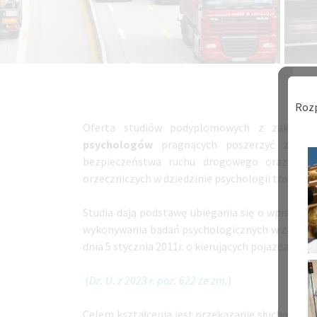
Rozp
Oferta studiów podyplomowych z zakresu 
psychologów
pragnących poszerzyć zakres
bezpieczeństwa ruchu drogowego oraz pragn
orzeczniczych w dziedzinie psychologii transpor
Studia dają podstawę ubiegania się o wpis do 
wykonywania badań psychologicznych w zakresie p
dnia 5 stycznia 2011r. o kierujących pojazdami.
(
Dz. U. z 2023 r. poz. 622 ze zm.
)
Celem kształcenia jest przekazanie słuchaczom s